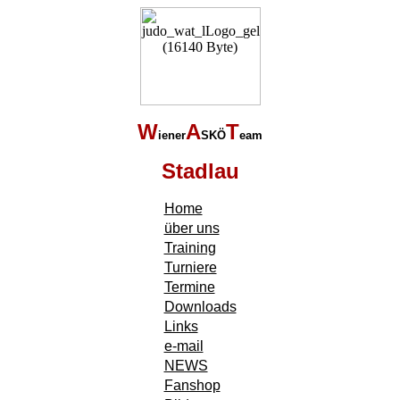
W
A
T
iener
SKÖ
eam
Stadlau
Home
über uns
Training
Turniere
Termine
Downloads
Links
e-mail
NEWS
Fanshop